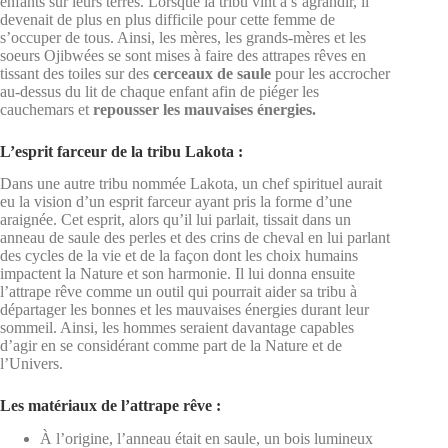
enfants sur leurs terres. Lorsque la tribu vint à s’agrandir, il
devenait de plus en plus difficile pour cette femme de
s’occuper de tous. Ainsi, les mères, les grands-mères et les
soeurs Ojibwées se sont mises à faire des attrapes rêves en
tissant des toiles sur des
cerceaux de saule
pour les accrocher
au-dessus du lit de chaque enfant afin de piéger les
cauchemars et
repousser les mauvaises énergies.
L’esprit farceur de la tribu Lakota :
Dans une autre tribu nommée Lakota, un chef spirituel aurait
eu la vision d’un esprit farceur ayant pris la forme d’une
araignée. Cet esprit, alors qu’il lui parlait, tissait dans un
anneau de saule des perles et des crins de cheval en lui parlant
des cycles de la vie et de la façon dont les choix humains
impactent la Nature et son harmonie. Il lui donna ensuite
l’attrape rêve comme un outil qui pourrait aider sa tribu à
départager les bonnes et les mauvaises énergies durant leur
sommeil. Ainsi, les hommes seraient davantage capables
d’agir en se considérant comme part de la Nature et de
l’Univers.
Les matériaux de l’attrape rêve :
À l’origine, l’anneau était en saule, un bois lumineux