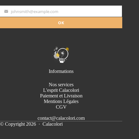
johnsmith@example.com
Your
email
OK
Informations
Nos services
L'esprit Calacolori
Paiement et Livraison
Mentions Légales
CGV
contact@calacolori.com
© Copyright 2026 · Calacolori