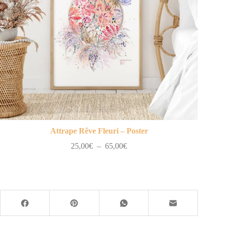
Attrape Rêve Fleuri – Poster
Plage
25,00
€
–
65,00
€
de
prix :
25,00€
à
65,00€