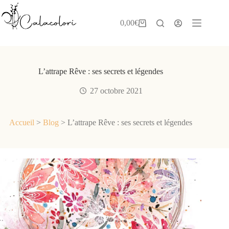
Passer
au
contenu
0,00
€
Panier
d’achat
L’attrape Rêve : ses secrets et légendes
27 octobre 2021
Accueil
>
Blog
>
L’attrape Rêve : ses secrets et légendes