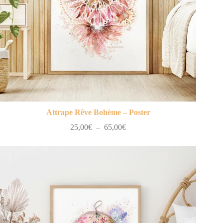
Attrape Rêve Bohème – Poster
Plage
25,00
€
–
65,00
€
de
prix :
25,00€
à
65,00€