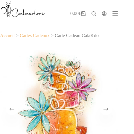
Passer
au
contenu
0,00
€
Panier
d’achat
Accueil
>
Cartes Cadeaux
>
Carte Cadeau CalaKdo