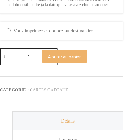
mail du destinataire (à la date que vous avez choisie au dessus).
Vous imprimez et donnez au destinataire
quantité
de
Ajouter au panier
Carte
Cadeau
CalaKdo
CATÉGORIE :
CARTES CADEAUX
Détails
Livraison