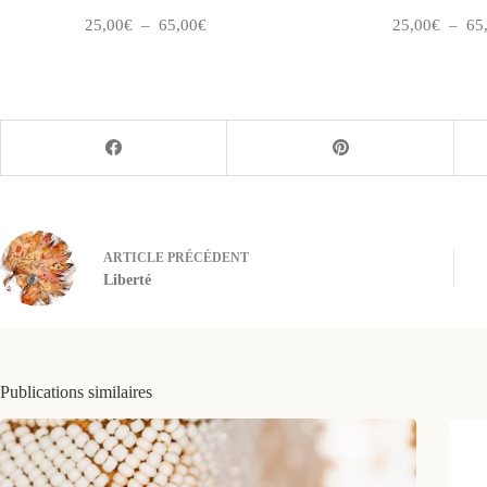
Plage
25,00
€
–
65,00
€
25,00
€
–
65
de
prix :
25,00€
à
65,00€
ARTICLE
PRÉCÉDENT
Liberté
Publications similaires