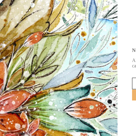
N
Ab
ca
Y
em