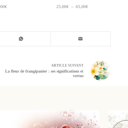
Plage
Plage
,00
€
25,00
€
–
65,00
€
de
de
prix :
prix :
25,00€
25,00€
à
à
65,00€
65,00€
ARTICLE
SUIVANT
La fleur de frangipanier : ses significations et
vertus