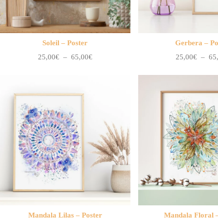
Soleil – Poster
Gerbera – Po
Plage
25,00
€
–
65,00
€
25,00
€
–
65
de
prix :
25,00€
à
65,00€
Mandala Lilas – Poster
Mandala Floral 