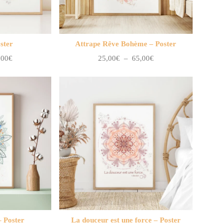
ster
Attrape Rêve Bohème – Poster
Plage
Plage
,00
€
25,00
€
–
65,00
€
de
de
prix :
prix :
25,00€
25,00€
à
à
65,00€
65,00€
– Poster
La douceur est une force – Poster