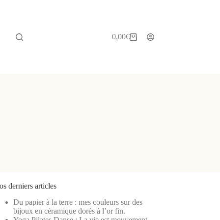
0,00
€
Panier
d’achat
s derniers articles
Du papier à la terre : mes couleurs sur des
bijoux en céramique dorés à l’or fin.
Yoga Pilates Danse : La vie est mouvement