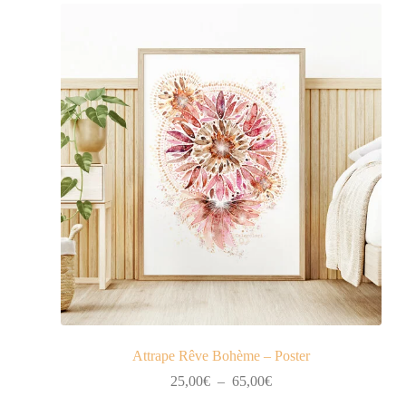
25,00€
à
65,00€
Attrape Rêve Bohème – Poster
Plage
25,00
€
–
65,00
€
de