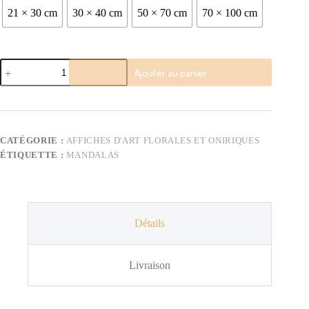
21 × 30 cm
30 × 40 cm
50 × 70 cm
70 × 100 cm
quantité
Ajouter au panier
de
Mandala
Lilas
–
Poster
CATÉGORIE :
AFFICHES D'ART FLORALES ET ONIRIQUES
ÉTIQUETTE :
MANDALAS
Détails
Livraison