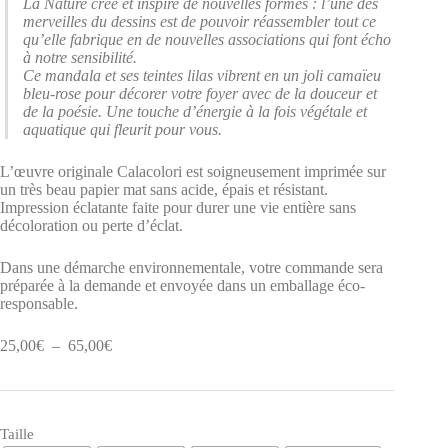
La Nature crée et inspire de nouvelles formes : l’une des
merveilles du dessins est de pouvoir réassembler tout ce
qu’elle fabrique en de nouvelles associations qui font écho
à notre sensibilité.
Ce mandala et ses teintes lilas vibrent en un joli camaïeu
bleu-rose pour décorer votre foyer avec de la douceur et
de la poésie. Une touche d’énergie à la fois végétale et
aquatique qui fleurit pour vous.
L’œuvre originale Calacolori est soigneusement imprimée sur
un très beau papier mat sans acide, épais et résistant.
Impression éclatante faite pour durer une vie entière sans
décoloration ou perte d’éclat.
Dans une démarche environnementale, votre commande sera
préparée à la demande et envoyée dans un emballage éco-
responsable.
Plage
25,00
€
–
65,00
€
de
prix :
25,00€
à
Taille
65,00€