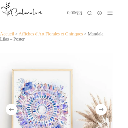
Passer
au
contenu
0,00
€
Panier
d’achat
Accueil
>
Affiches d'Art Florales et Oniriques
>
Mandala
Lilas – Poster