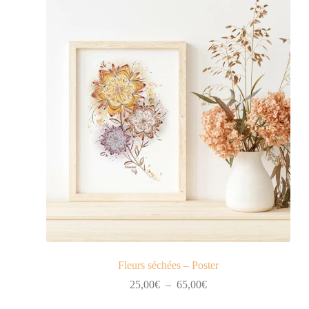
25,00€
à
65,00€
Fleurs séchées – Poster
Plage
25,00
€
–
65,00
€
de
prix :