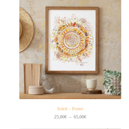
Soleil – Poster
Plage
25,00
€
–
65,00
€
de
prix :