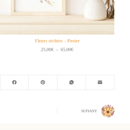
Fleurs séchées – Poster
Plage
25,00
€
–
65,00
€
de
prix :
25,00€
à
65,00€
SUIVANT