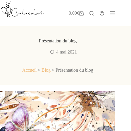
Passer
au
contenu
0,00
€
Panier
d’achat
Présentation du blog
4 mai 2021
Accueil
>
Blog
>
Présentation du blog