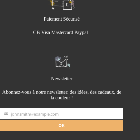
Paiement Sécurisé
CB Visa Mastercard Paypal
Newsletter
Abonnez-vous à notre newsletter: des idées, des cadeaux, de
la couleur !
johnsmith@example.com
Your
email
OK