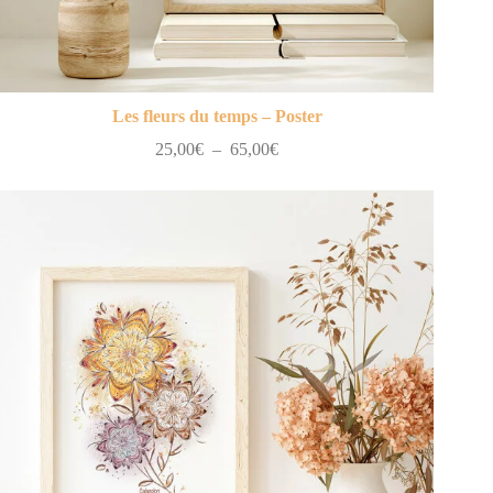
Les fleurs du temps – Poster
Plage
25,00
€
–
65,00
€
de
prix :
25,00€
à
65,00€