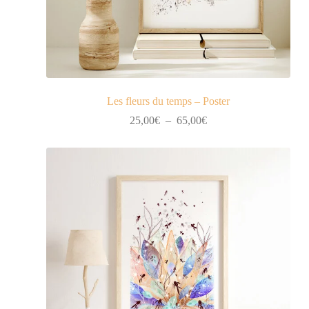
Les fleurs du temps – Poster
Plage
25,00
€
–
65,00
€
de
prix :
25,00€
à
65,00€