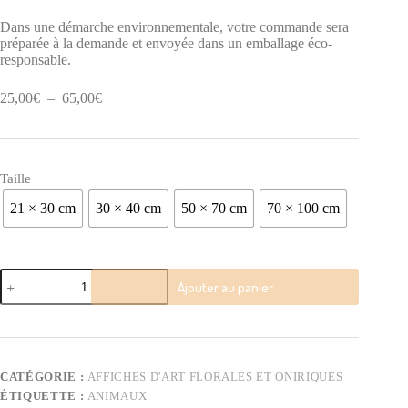
Dans une démarche environnementale, votre commande sera
préparée à la demande et envoyée dans un emballage éco-
responsable.
Plage
25,00
€
–
65,00
€
de
prix :
25,00€
à
Taille
65,00€
21 × 30 cm
30 × 40 cm
50 × 70 cm
70 × 100 cm
quantité
Ajouter au panier
de
Équilibre
–
Poster
CATÉGORIE :
AFFICHES D'ART FLORALES ET ONIRIQUES
ÉTIQUETTE :
ANIMAUX