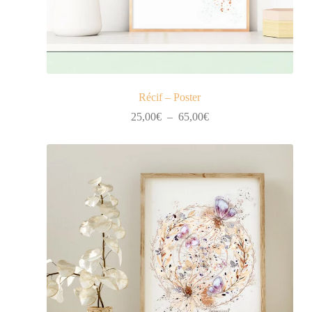
Récif – Poster
Plage
25,00
€
–
65,00
€
de
prix :
25,00€
à
65,00€