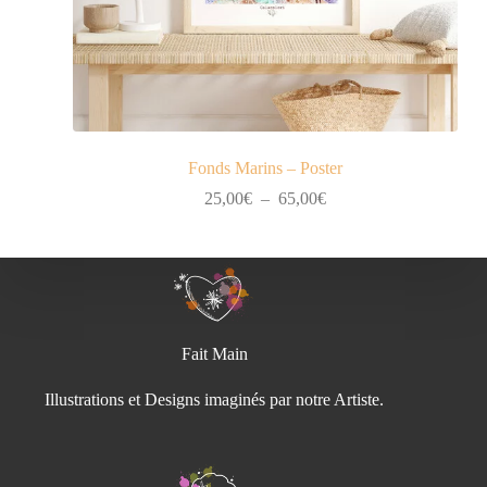
Fonds Marins – Poster
Plage
25,00
€
–
65,00
€
de
prix :
25,00€
à
65,00€
Fait Main
Illustrations et Designs imaginés par notre Artiste.