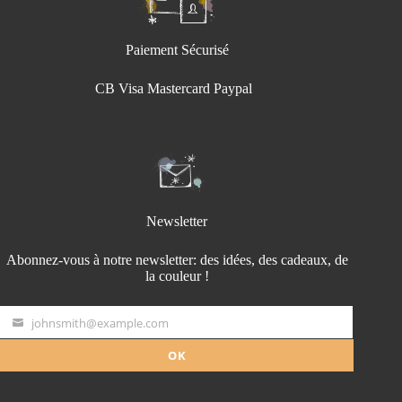
Paiement Sécurisé
CB Visa Mastercard Paypal
Newsletter
Abonnez-vous à notre newsletter: des idées, des cadeaux, de
la couleur !
johnsmith@example.com
Your
email
OK