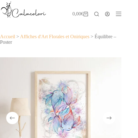
Passer
au
contenu
0,00
€
Panier
d’achat
Accueil
>
Affiches d'Art Florales et Oniriques
>
Équilibre –
Poster