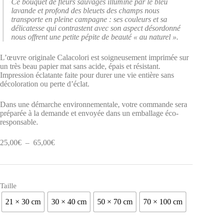
Ce bouquet de fleurs sauvages illuminé par le bleu
lavande et profond des bleuets des champs nous
transporte en pleine campagne : ses couleurs et sa
délicatesse qui contrastent avec son aspect désordonné
nous offrent une petite pépite de beauté « au naturel ».
L’œuvre originale Calacolori est soigneusement imprimée sur
un très beau papier mat sans acide, épais et résistant.
Impression éclatante faite pour durer une vie entière sans
décoloration ou perte d’éclat.
Dans une démarche environnementale, votre commande sera
préparée à la demande et envoyée dans un emballage éco-
responsable.
Plage
25,00
€
–
65,00
€
de
prix :
25,00€
à
Taille
65,00€
21 × 30 cm
30 × 40 cm
50 × 70 cm
70 × 100 cm