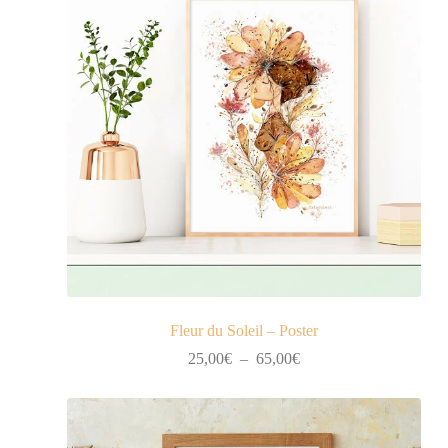
Fleur du Soleil – Poster
Plage
25,00
€
–
65,00
€
de
prix :
25,00€
à
65,00€