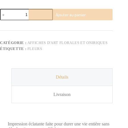
quantité
Ajouter au panier
de
Bleuets
des
Champs
–
Poster
CATÉGORIE :
AFFICHES D'ART FLORALES ET ONIRIQUES
ÉTIQUETTE :
FLEURS
Détails
Livraison
Impression éclatante faite pour durer une vie entière sans