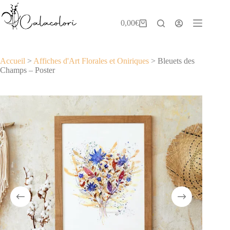
Passer
au
contenu
0,00
€
Panier
d’achat
Accueil
>
Affiches d'Art Florales et Oniriques
>
Bleuets des
Champs – Poster