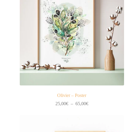
Olivier – Poster
Plage
25,00
€
–
65,00
€
de
prix :
25,00€
à
65,00€