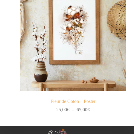
Fleur de Coton – Poster
Plage
25,00
€
–
65,00
€
de
prix :
25,00€
à