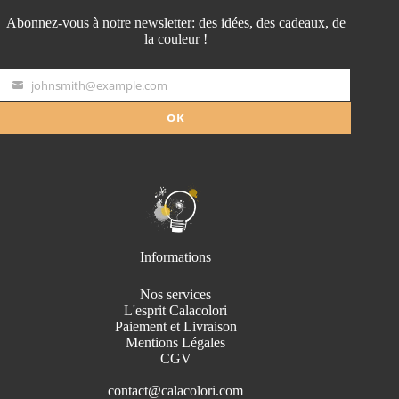
Abonnez-vous à notre newsletter: des idées, des cadeaux, de
la couleur !
johnsmith@example.com
Your
email
OK
Informations
Nos services
L'esprit Calacolori
Paiement et Livraison
Mentions Légales
CGV
contact@calacolori.com